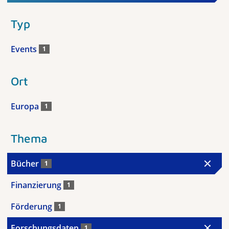
Typ
Events
1
Ort
Europa
1
Thema
Bücher
1
Finanzierung
1
Förderung
1
Forschungsdaten
1