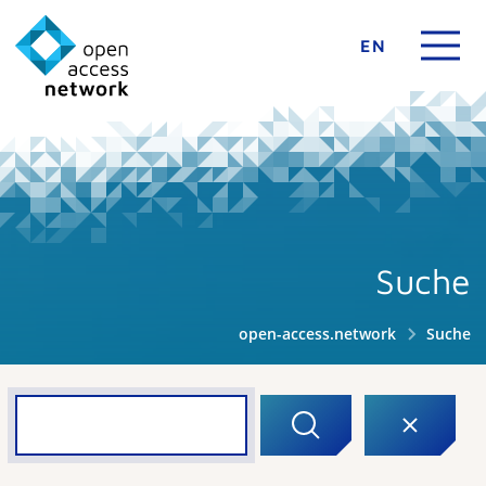
EN
Suche
open-access.network
Suche