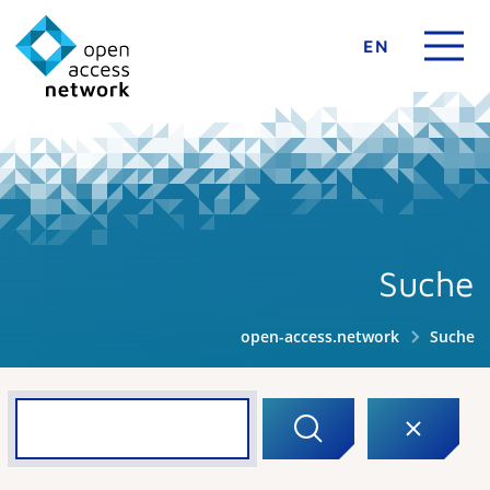
EN
Suche
open-access.network
Suche