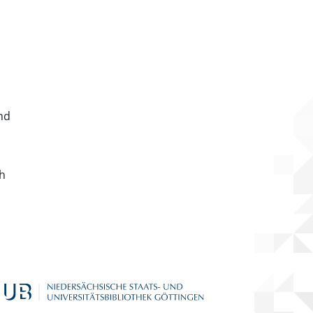
nd
ch