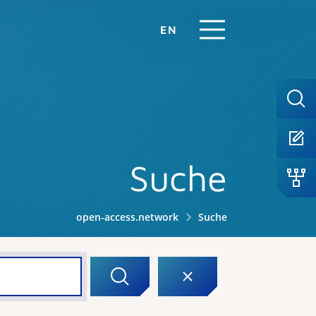
EN
Suche
open-access.network
Suche