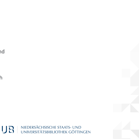
nd
ch