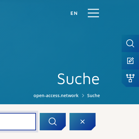
EN
Suche
open-access.network
Suche