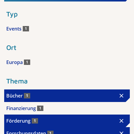
Typ
Events
1
Ort
Europa
1
Thema
Bücher
1
Finanzierung
1
Förderung
1
Forschungsdaten
1