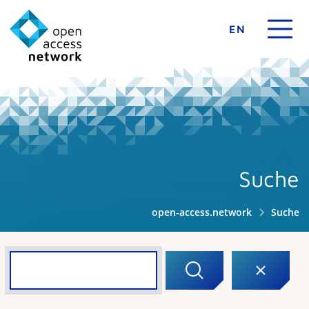
EN
Suche
open-access.network
Suche