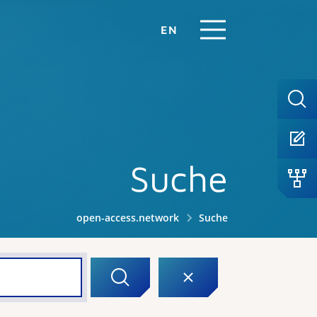
EN
Suche
open-access.network
Suche