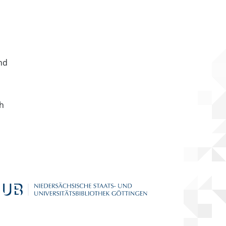
nd
ch