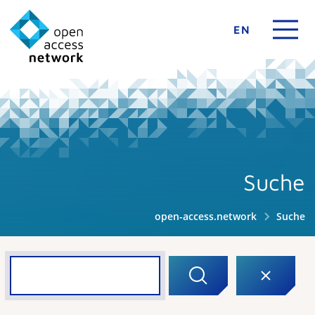
EN
Suche
open-access.network
Suche