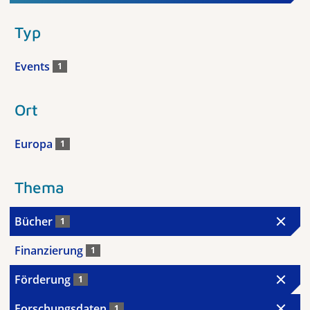
Typ
Events
1
Ort
Europa
1
Thema
Bücher
1
Finanzierung
1
Förderung
1
Forschungsdaten
1