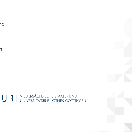
nd
ch