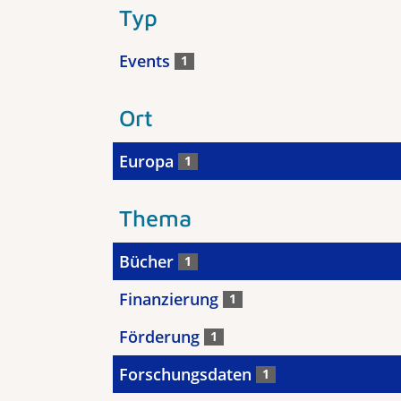
Typ
Events
1
Ort
Europa
1
Thema
Bücher
1
Finanzierung
1
Förderung
1
Forschungsdaten
1