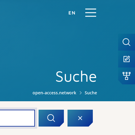
EN
Suche
open-access.network
Suche