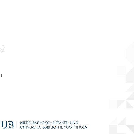
nd
ch