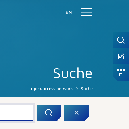
EN
Suche
open-access.network
Suche