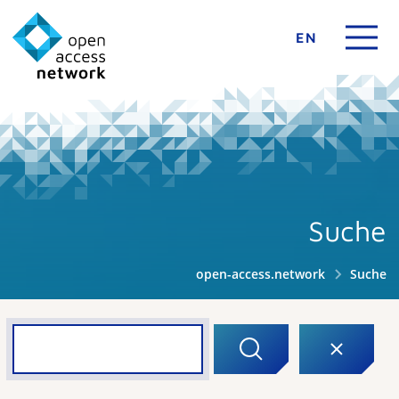
EN
Suche
open-access.network
Suche