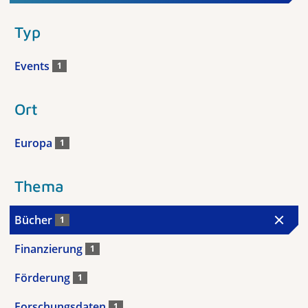
Typ
Events
1
Ort
Europa
1
Thema
Bücher
1
Finanzierung
1
Förderung
1
Forschungsdaten
1