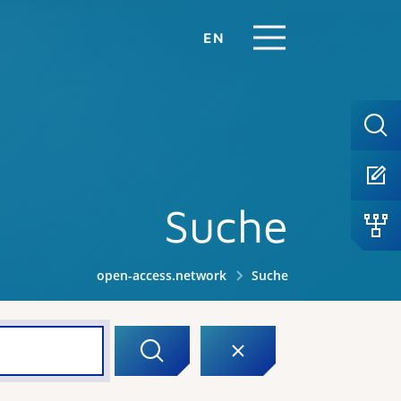
EN
Suche
open-access.network
Suche