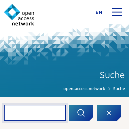
EN
Suche
open-access.network
Suche