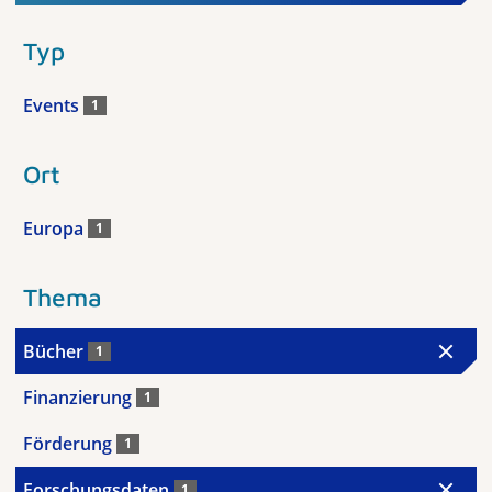
Typ
Events
1
Ort
Europa
1
Thema
Bücher
1
Finanzierung
1
Förderung
1
Forschungsdaten
1