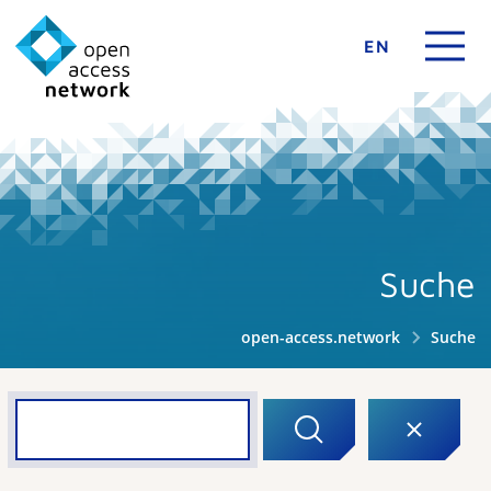
EN
Suche
open-access.network
Suche