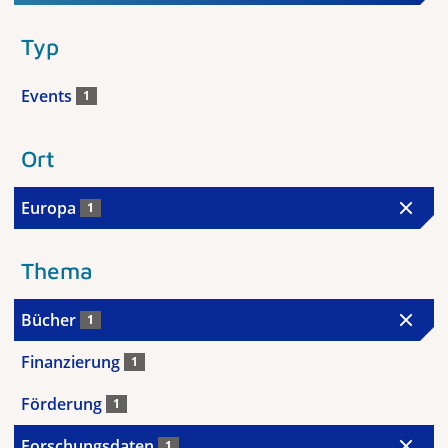
Typ
Events
1
Ort
Europa
1
Thema
Bücher
1
Finanzierung
1
Förderung
1
Forschungsdaten
1