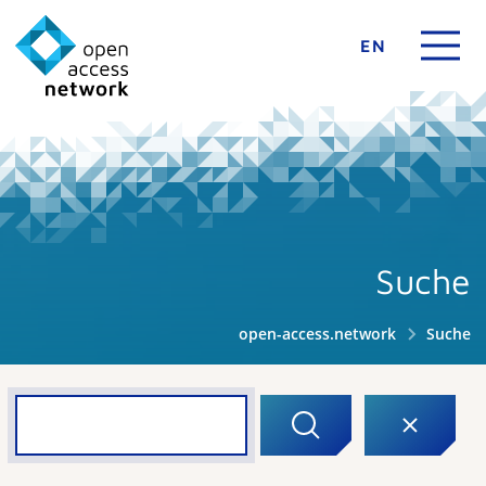
EN
Suche
open-access.network
Suche