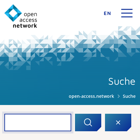
EN
Suche
open-access.network
Suche