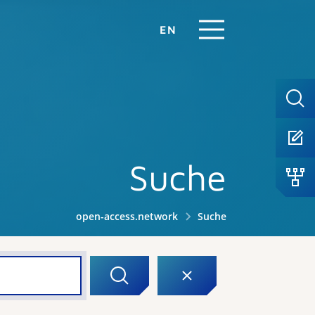
EN
Suche
open-access.network
Suche