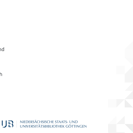
nd
ch