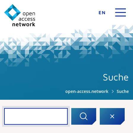
EN
Suche
open-access.network
Suche