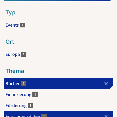
Typ
Events
1
Ort
Europa
1
Thema
Bücher
1
Finanzierung
1
Förderung
1
Forschungsdaten
1