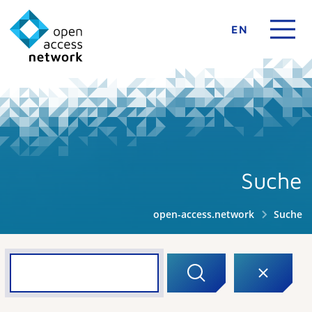
EN
Suche
open-access.network
Suche