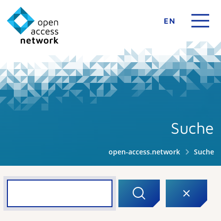
EN
Suche
open-access.network
Suche