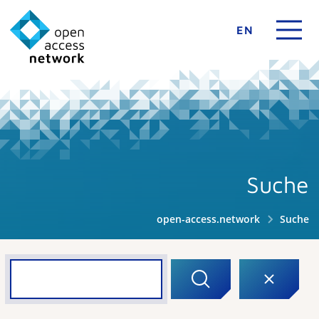
EN
Suche
open-access.network
Suche