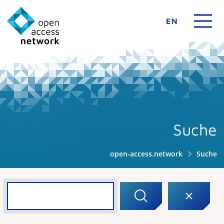
EN
Suche
open-access.network
Suche