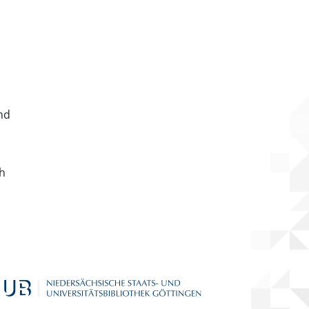
nd
ch