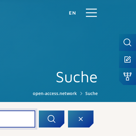
EN
Suche
open-access.network
Suche