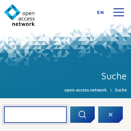
EN
Suche
open-access.network
Suche