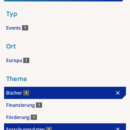
Typ
Events
1
Ort
Europa
1
Thema
Bücher
1
Finanzierung
1
Förderung
1
Forschungsdaten
1