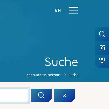
EN
Suche
open-access.network
Suche