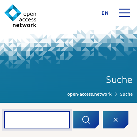
EN
Suche
open-access.network
Suche