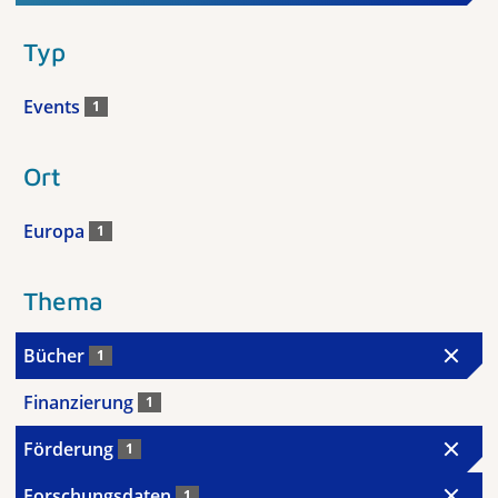
Typ
Events
1
Ort
Europa
1
Thema
Bücher
1
Finanzierung
1
Förderung
1
Forschungsdaten
1