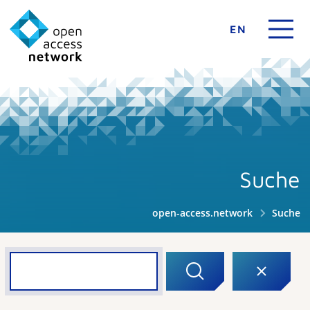
EN
Suche
open-access.network
Suche