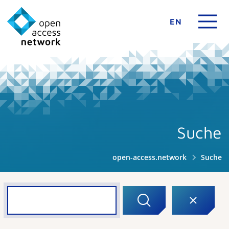
EN
Suche
open-access.network
Suche