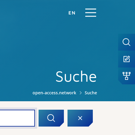
EN
Suche
open-access.network
Suche