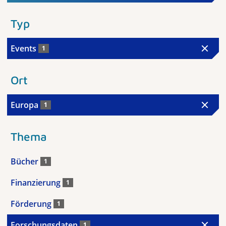
Typ
Events
1
Ort
Europa
1
Thema
Bücher
1
Finanzierung
1
Förderung
1
Forschungsdaten
1