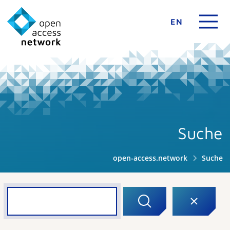
EN
Suche
open-access.network
Suche