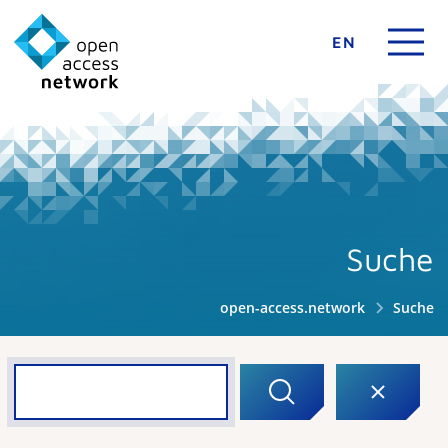
EN
Suche
open-access.network
Suche