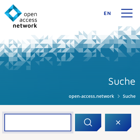
EN
Suche
open-access.network
Suche