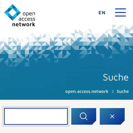
EN
Suche
open-access.network
Suche