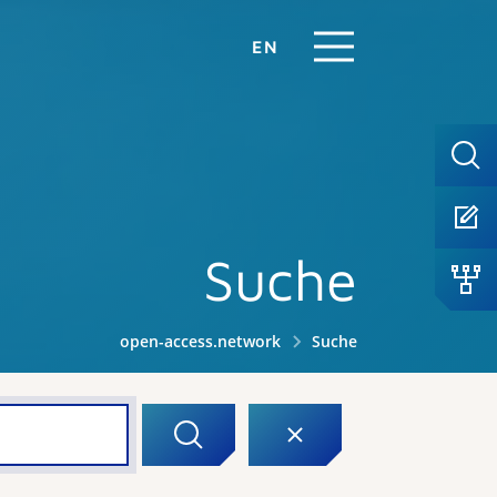
EN
Suche
open-access.network
Suche