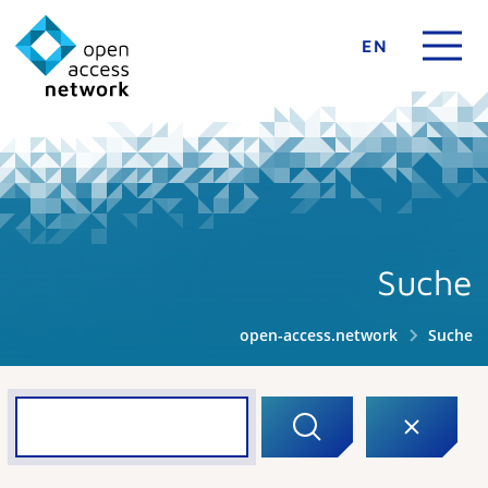
EN
Suche
open-access.network
Suche