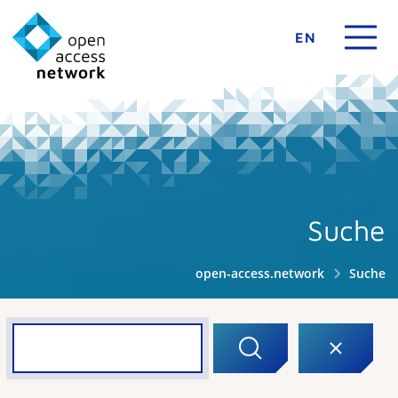
EN
Suche
open-access.network
Suche