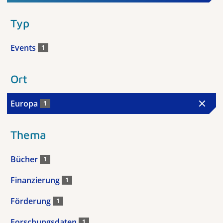
Typ
Events
1
Ort
Europa
1
Thema
Bücher
1
Finanzierung
1
Förderung
1
Forschungsdaten
1