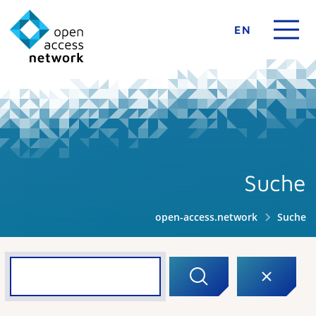
EN
Suche
open-access.network
Suche