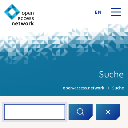
EN
Suche
open-access.network
Suche