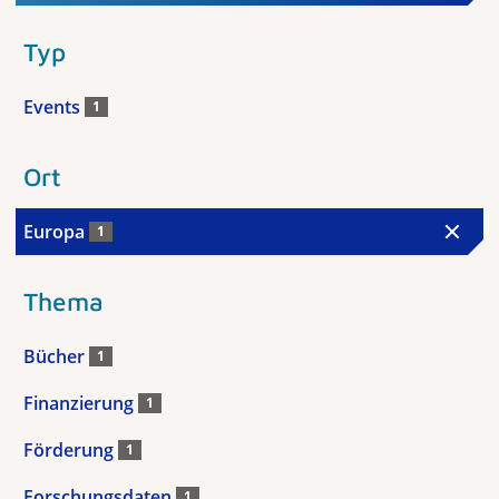
Typ
Events
1
Ort
Europa
1
Thema
Bücher
1
Finanzierung
1
Förderung
1
Forschungsdaten
1