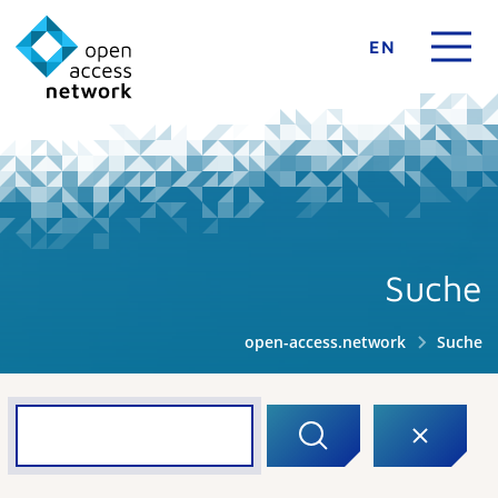
EN
Suche
open-access.network
Suche