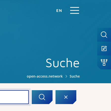
EN
Suche
open-access.network
Suche