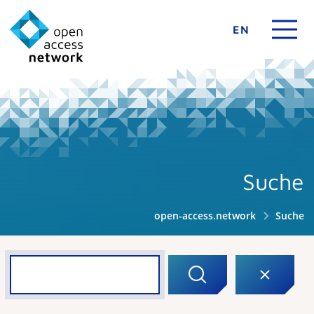
EN
Suche
open-access.network
Suche