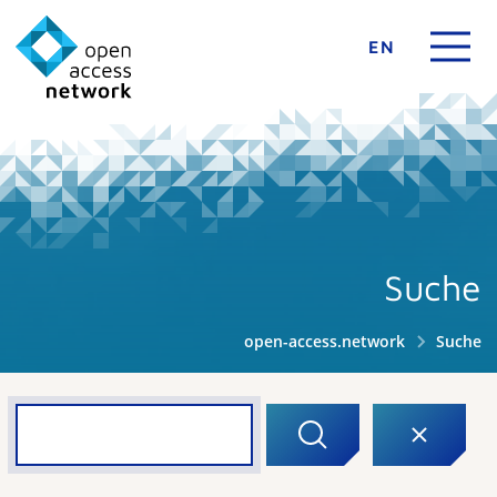
EN
Suche
open-access.network
Suche