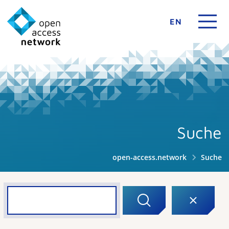
EN
Suche
open-access.network
Suche