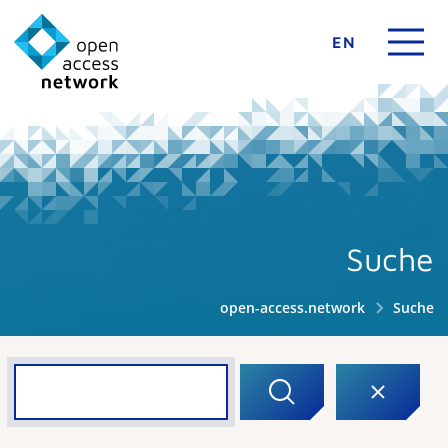
EN
Suche
open-access.network
Suche