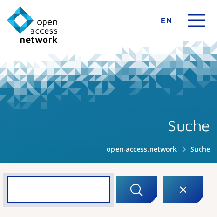
EN
Suche
open-access.network
Suche