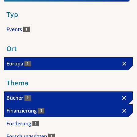
Typ
Events
1
Ort
Europa
1
Thema
Bücher
1
Finanzierung
1
Förderung
1
Forschungsdaten
1