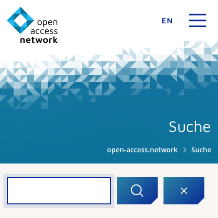
EN
Suche
open-access.network
Suche