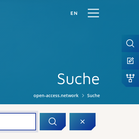
EN
Suche
open-access.network
Suche