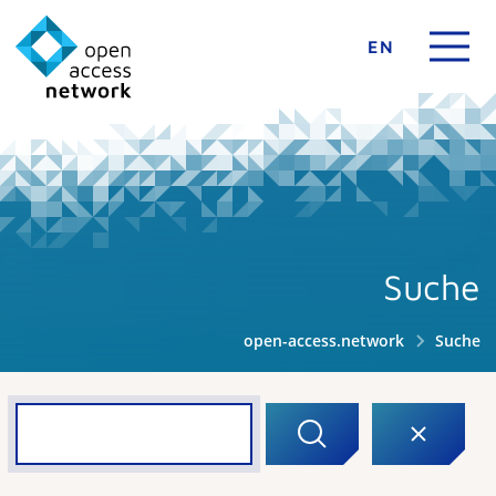
EN
Suche
open-access.network
Suche