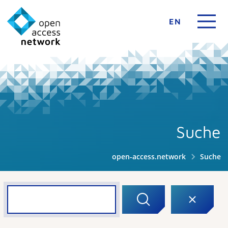
EN
Suche
open-access.network
Suche