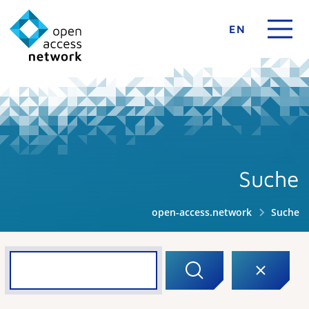
EN
Suche
open-access.network
Suche