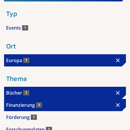
Typ
Events
1
Ort
Europa
1
Thema
Bücher
1
Finanzierung
1
Förderung
1
Forschungsdaten
1