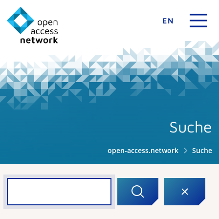
EN
Suche
open-access.network
Suche